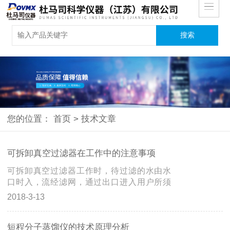
您的位置：
首页
>
技术文章
可拆卸真空过滤器在工作中的注意事项
可拆卸真空过滤器工作时，待过滤的水由水
口时入，流经滤网，通过出口进入用户所须
的管道进行工艺循环，水中的颗粒杂质被截
2018-3-13
留在滤网内部。产生出来的油沫和气流夹在
一起并旋转向上，部分被黏附在内筒壁上形
成油膜，气流中的细小尘粒和油沫相接触而
短程分子蒸馏仪的技术原理分析