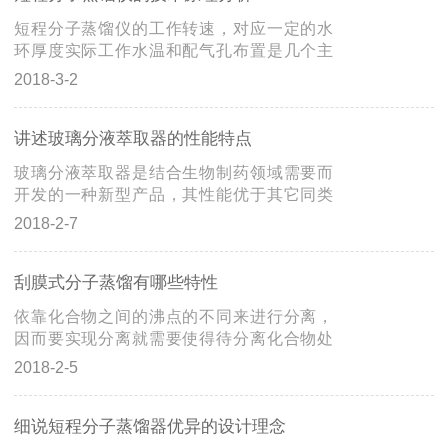
黏附在一起。油膜不断的积聚内筒壁上，在
短程分子蒸馏仪的工作转速，对应一定的水
重力的作用下沿着筒壁从上往下流，形成一
环厚度实际工作水温和配气孔布置是几个主
道道下垂的油幕。空气穿过时大部分灰尘被
要影响因素，对抽气量、工作效率和压缩比
2018-3-2
捕捉。而气流在内筒内继续旋转上升，穿过
起决定性作用。本产品循环用水，可节约水
旋流板后加剧旋转，有力的将气流中夹带的
资源，解决有些地方水资源不足的情况，且
油滴一部分通过挡板被甩入回油槽中，由回
耐酸、碱、溶剂腐蚀。温度越低，制冷量越
讲述玻璃分液萃取器的性能特点
油管流入筒底。还有一部分...
小。当您选择制冷产品时，请根据所需要的
玻璃分液萃取器是结合生物制药领域需要而
温度范围、实验发热量，选择温度范围、制
开发的一种新型产品，其性能优于其它同类
冷能力相匹配的产品型号，才能达到很好的
产品，主要用于液－液萃取，也可以用于常
2018-2-7
实验效果。据联接形式的不同，可分为顺流
温搅拌反应，反应完毕后釜内物料可从釜底
式、逆流式和并流式。通常有双效、三效甚
的全密封放料口放出，操作极为方便。仪器
至更多效蒸发系统，但级数越多，控制点也
全系统为封闭状态，一机多用，是现代化
刮膜式分子蒸馏有哪些特性
越多，各级的温差推动力也...
学、精细化工、生物制药、新材料合成的理
依靠化合物之间的沸点的不同来进行分离，
想中试、生产系统设备。1、全套玻璃采用国
因而要实现分离就需要使得待分离化合物处
内外的GG17、G3.3高硼硅玻璃制作，理化性
于沸腾状态，因而常规的蒸馏技术的分离过
2018-2-5
能*。2、特殊设计的长久耐用搅拌密封装置、
程需要较高的温度。刮膜式分子蒸馏分离技
卡件密封装置，保证整机真空度达到
术依靠化合物的分子运动平均自由程的差异
0.095Mpa。3、反应、加热、搅拌、回流、
进行分离，因而该蒸馏过程可以在低温度下
细说短程分子蒸馏器优异的设计理念
蒸馏等多种...