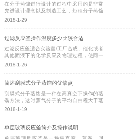
进行蒸馏。平均自由程的差异进行分离，高
在分子蒸馏进行设计的过程中采用的是非常
真空度的蒸馏过程既能降低化合物的满点，
先进设计理念以及制造工艺，短程分子蒸馏
也可以进一步加大化合物之间平均自由程的
器中的核心部件是蒸馏塔柱，在进行使用的
2018-1-29
差异，因而该蒸馏过程可以在低温度下进行
过程中设备结构直接关系到设备的分离效
蒸馏。在蒸发器表面上，待分离化合物会在
果。短程分子蒸馏器主要用于其温度敏感且
成膜部件的作用下形成2mm左右厚度的液
不稳定的化合物进行有效的分离提纯，设备
过滤反应釜操作温度多少比较合适
膜，液膜状的蒸馏有利于待...
中的控制体系主要用来降低其物料的沸点，
过滤反应釜适合实验室/工厂合成、催化或者
短程分子蒸馏器的特殊结构可以非常有效的
其他固液下的化学反应及物理过程，使同一
控制其物料的快速以及连续，主要以薄膜形
个釜体内可进行一步或多步反应（如进行完
2018-1-26
式通过设备的表明进行加热。短程分子蒸馏
反应后进行抽滤），从而减少反应底物的转
器在使用的过程中其物料在设备里面所停留
移次数，降低物料测量的漂移。如制药，烟
的时间是非常短的，这样的设备装置也非常
草研究等领域。玻璃的强度主要决定于其表
简述刮膜式分子蒸馏的优缺点
合适其高粘度的物料，在进行...
面状况、厚度和均匀性，表面应力过大会引
刮膜式分子蒸馏是一种在高真空下操作的蒸
起装置的破损。所以当搬运玻璃器具时,避免
馏方法，这时蒸气分子的平均自由程大于蒸
划伤表面和冲击器具的内部和外部。热应力
发表面与冷凝表面之间的距离，从而可利用
2018-1-19
可能引起破损。避免快速温度变化和较大内
料液中各组分蒸发速率的差异，对液体混合
外温差,对于保护玻璃装置非常重要。外部加
物进行分离。分子蒸馏是一种特殊的液--液分
热套和内部反应剧烈放热,当冷的浴液快速通
离技术，它不同于传统蒸馏依靠沸点差分离
单层玻璃反应釜简介及操作说明
入热的反应釜内,...
原理，而是靠不同物质分子运动平均自分子
单层玻璃反应釜是一种集真空、蒸馏、回