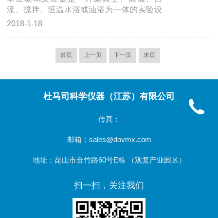
蒸馏由程的差别实现分离。刮膜式分子蒸馏
流、搅拌、恒温水浴或油浴为一体的实验设
设备整个系统有ss316L不锈钢、PTFE以及高
备，这种多功能真空恒温单层玻璃反应釜可
2018-1-18
硼硅玻璃3.3组成。主要应用领域：化学工
在恒温条件下进行各种生化反应和合成反
业、医药工业、石化工业、香料工业、塑料
应。单层玻璃反应釜整体为全封闭系统，可
工业以及油料工业。我国在80年代末才开展
利用循环水真空泵产生负压吸入各种液体或
首页
上一页
下一页
末页
刮膜式...
气体，也可在不同温度条件工作下回流或蒸
馏，如果要进行低温试验还可以在水浴锅的
内壁上加冷却盘管，配置低温冷却液循环泵
进行低温操作。单层玻璃反应釜机器调试与
杜马司科学仪器（江苏）有限公司
试用安装1、主机架放在靠近电源的水平工作
台面上。2、水浴锅放在主机架的不锈钢地板
传真：
上。3、玻璃部分按实验需...
邮箱：sales@dovmx.com
地址：昆山市金竹路60号E栋 （观复产业园区）
扫一扫，关注我们