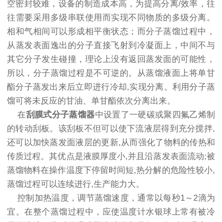
空密封较难，设备的制造成本高，为提高分离/效率，往
往需要采用多级串联使用而实现不同物质的多级分离。
相和气相间可以形成相平衡状态；而分子蒸馏过程中，
从蒸发表面逸出的分子直接飞射到冷凝面上，中间不与
其它分子发生碰撞，理论上没有返回蒸发面的可能性，
所以，分子蒸馏过程是不可逆的。从蒸馏液面上将单甘
酯分子蒸发出来后立即进行冷却,实现分离。利用分子蒸
馏可将未反应的甘油、单甘酯依次分离出来。
在
刮膜式分子蒸馏器
中设置了一硬碳或聚四氟乙烯制
的转动刮板。该刮板不但可以使下流液层得到充分搅拌,
还可以加快蒸发面液层的更新,从而强化了物料的传热和
传质过程。其优点是液膜厚度小,并且沿蒸发表面流动;被
蒸馏物料在操作温度下停留时间短,热分解的危险性较小,
蒸馏过程可以连续进行,生产能力大。
控制加热温度，调节蒸馏速度，通常以每秒1～2滴为
宜。在整个蒸馏过程中，应使温度计水银球上常有被冷