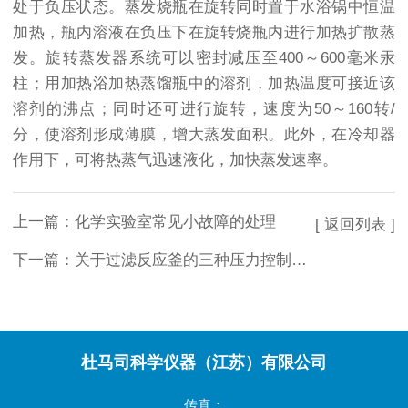
处于负压状态。蒸发烧瓶在旋转同时置于水浴锅中恒温
加热，瓶内溶液在负压下在旋转烧瓶内进行加热扩散蒸
发。旋转蒸发器系统可以密封减压至400～600毫米汞
柱；用加热浴加热蒸馏瓶中的溶剂，加热温度可接近该
溶剂的沸点；同时还可进行旋转，速度为50～160转/
分，使溶剂形成薄膜，增大蒸发面积。此外，在冷却器
作用下，可将热蒸气迅速液化，加快蒸发速率。
上一篇：
化学实验室常见小故障的处理
[ 返回列表 ]
下一篇：
关于过滤反应釜的三种压力控制方式说明
杜马司科学仪器（江苏）有限公司
传真：