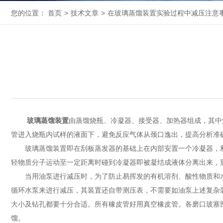
您的位置：
首页
>
技术文章
>
在玻璃蒸馏装置实验过程中减压注意
玻璃蒸馏装置
由蒸馏烧瓶、冷凝器、接受器、加热器组成，其中
管进入烧瓶内试样的液面下，避免反应气体从颈口逸出，提高分析准
玻璃蒸馏装置即在刮板蒸发器的基础上在内部安置一个冷凝器，利
轻物质分子运动至一定距离时碰到冷凝器即被凝结成液体分离出来，
当用油泵进行减压时，为了防止易挥发的有机溶剂、酸性物质和水
循环水泵来进行减压，其装置还自带测压表，不需要如油泵上述复杂
大小及钻孔都要十分合适。所有橡皮管好用真空橡皮管。各磨口玻塞
馏。