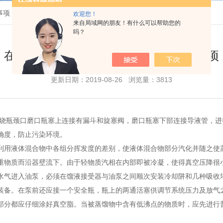
事项
欢迎您！
来自局域网的朋友！有什么可以帮助您的
吗？
在玻璃蒸馏装置实验过程中减压注意事项
更新日期：2019-08-26 浏览量：3813
烧瓶颈口磨口瓶塞上连接有漏斗和旋塞阀，磨口瓶塞下部连接导液管，进
确度，防止污染环境。
用液体混合物中各组分挥发度的差别，使液体混合物部分汽化并随之使蒸
重物质而沿器壁流下。由于轻物质汽相在内部即被冷凝，使得真空压降很
气进入油泵，必须在馏液接受器与油泵之间顺次安装冷却阱和几种吸收塔
装备。在泵前还应接一个安全瓶，瓶上的两通活塞供调节系统压力及放气
部分都应仔细涂好真空脂。当被蒸馏物中含有低沸点的物质时，应先进行