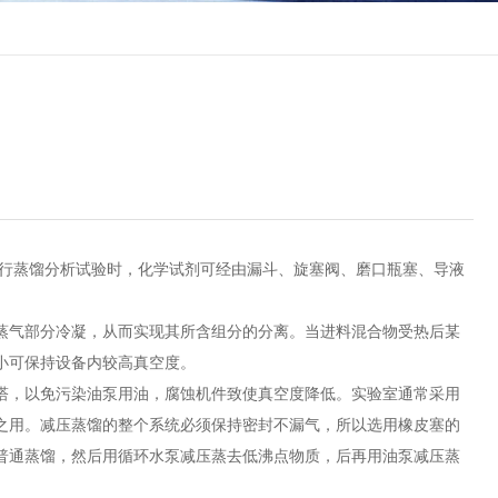
行蒸馏分析试验时，化学试剂可经由漏斗、旋塞阀、磨口瓶塞、导液
气部分冷凝，从而实现其所含组分的分离。当进料混合物受热后某
小可保持设备内较高真空度。
，以免污染油泵用油，腐蚀机件致使真空度降低。实验室通常采用
之用。减压蒸馏的整个系统必须保持密封不漏气，所以选用橡皮塞的
普通蒸馏，然后用循环水泵减压蒸去低沸点物质，后再用油泵减压蒸