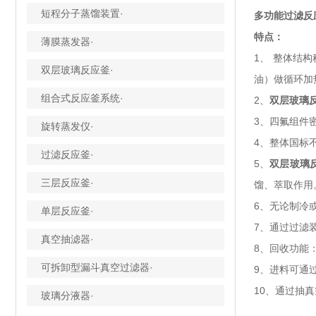
短程分子蒸馏装置·
多功能过滤反
特点：
薄膜蒸发器·
1、 整体结
双层玻璃反应釜·
油）做循环加
组合式反应釜系统·
2、
双层玻璃
3、四氟组件密
旋转蒸发仪·
4、整体国标
过滤反应釜·
5、
双层玻璃
三层反应釜·
馏、萃取作用
6、无论制冷
单层反应釜·
7、通过过滤
真空抽滤器·
8、回收功能
可拆卸型漏斗真空过滤器·
9、进料可通
10、通过抽
玻璃分液器·