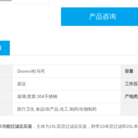
产品咨询
绍
Dovmx/杜马司
容量
面议
工作压
玻璃,喷塑,304不锈钢
产地类
医疗卫生,食品/农产品,化工,制药/生物制药
多功能过滤反应釜
，主体为10L双层过滤反应釜，附带10单层过滤和20L