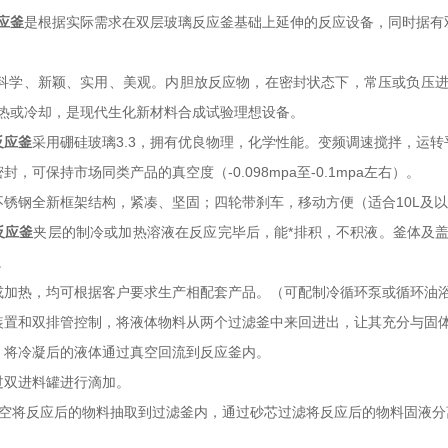
应釜
是根据实际需求在双层玻璃反应釜基础上延伸的反应设备，同时据有
构科学、新颖、实用、美观。内胆放反应物，在密封状态下，常压或负压
热或冷却，是现代生化新材料合成试验理想设备。
反应釜
采用硼硅玻璃3.3，拥有优良物理，化学性能。变频调速搅拌，运
封，可保持市场同类产品的真空度（-0.098mpa至-0.1mpa左右）。
不锈钢全新框架结构，紧凑、坚固；四轮带刹车，移动方便（适合10L及
反应釜
夹层的制冷或加热溶液在反应完毕后，能*排积，不积液。釜体及
。
或加热，均可根据客户要求生产相配套产品。（可配制冷循环泵或循环油
装置和双排管控制，将液体物料从两个过滤釜中来回进出，让其充分与固体
：将冷凝后的液体通过真空回流到反应釜内。
过双进料罐进行滴加。
真空将反应后的物料抽取到过滤釜内，通过砂芯过滤将反应后的物料固液分