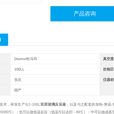
产品咨询
绍
Dovmx/杜马司
真空度
100LL
价格区
负压
仪器材
国产
术，研发生产出1-100L
双层玻璃反应釜
，以及与之配套的加热-降温
到300℃）；也可以做低温反应（低温可以达到－80℃）；中可以抽成