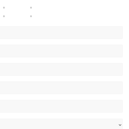
○
○
○
○