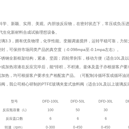
构科学、新颖、实用、美观。内胆放反应物，在密封状态下，常压或负压
代生化新材料合成试验理想设备。
玻璃3.3，拥有优良物理，化学性能。变频调速搅拌，运转平稳可靠，力矩
封，可保持市场同类产品的真空度（-0.098mpa至-0.1mpa左右）。
不锈钢全新框架结构，紧凑、坚固；四轮带刹车，移动方便（适合10L及
冷或加热溶液在反应完毕后，能*排积，不积液。釜体及盖子亦根据客户要
或加热，均可根据客户要求生产相配套产品。（可配制冷循环泵或循环油
料阀，我公司精心研制的PTFE玻璃夹套式放料阀（适合10L及以上玻璃
型号
DFD-100L
DFD-50L
DFD-30L
D
反应瓶容量（L)
100
50
30
反应盖口数
6
6
6
转速（rpm）
0-300
0-450
0-450