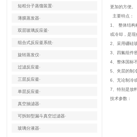
短程分子蒸馏装置·
更加的方便。
主要特点：
薄膜蒸发器·
1、 整体结
双层玻璃反应釜·
或冷却，是现
组合式反应釜系统·
2、
采用硼硅
3、四氟组件密
旋转蒸发仪·
4、整体国标
过滤反应釜·
5、
夹层的制
三层反应釜·
6、无论制冷
7、特别是放
单层反应釜·
技术参数：
真空抽滤器·
可拆卸型漏斗真空过滤器·
玻璃分液器·