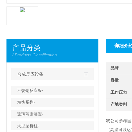
详细介
产品分类
/ Products Classification
品牌
合成反应设备
容量
不锈钢反应釜·
工作压力
精馏系列·
产地类别
玻璃蒸馏装置·
我公司参考国技
大型层析柱·
（高温可以达