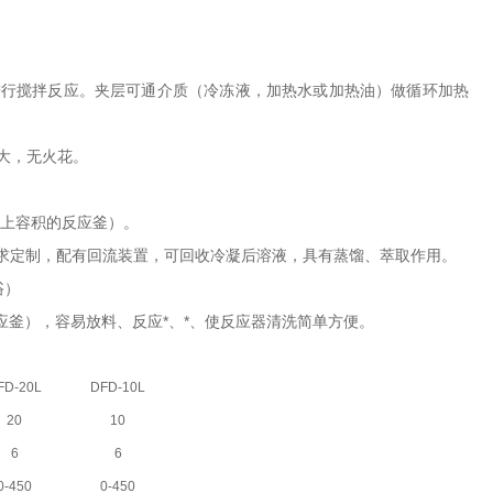
进行搅拌反应。夹层可通介质（冷冻液，加热水或加热油）做循环加热
大，无火花。
以上容积的反应釜）。
求定制，配有回流装置，可回收冷凝后溶液，具有蒸馏、萃取作用。
浴）
反应釜），容易放料、反应*、*、使反应器清洗简单方便。
FD-20L
DFD-10L
20
10
6
6
0-450
0-450