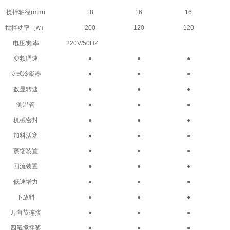
搅拌轴径(mm)
18
16
16
搅拌功率（w）
200
120
120
电压/频率
220V/50HZ
变频调速
●
●
●
立式冷凝器
●
●
●
数显转速
●
●
●
测温管
●
●
●
机械密封
●
●
●
加料活塞
●
●
●
蒸馏装置
●
●
●
回流装置
●
●
●
低速增力
●
●
●
下放料
●
●
●
万向节连接
●
●
●
四氟搅拌桨
●
●
●