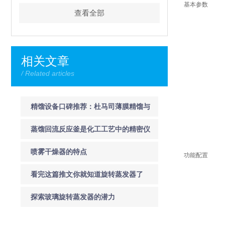
基本参数
查看全部
相关文章
/ Related articles
精馏设备口碑推荐：杜马司薄膜精馏与
分子蒸馏系统技术横评
蒸馏回流反应釜是化工工艺中的精密仪
器
喷雾干燥器的特点
功能配置
看完这篇推文你就知道旋转蒸发器了
探索玻璃旋转蒸发器的潜力