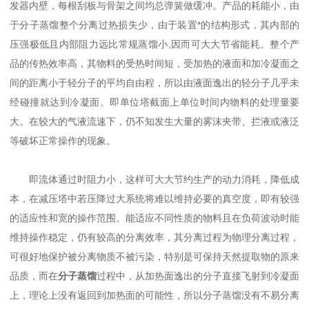
发器内壁，每根刮板与骨架之间均总弹簧做缓冲。产品的耗能小，由
于分子蒸馏整个分离过热损失少，由于装置*的结构形式，其内部的
压强极低且内部阻力远比常规蒸馏小,因而可大大节省能耗。整个产
品的传热效率高，其物料的受热时间短，受加热的液面和加冷凝面之
间的距离小于轻分子的平均自由程，所以由液面逸出的轻分子几乎未
经碰撞就达到冷凝面。即单位塔截面上单位时间内物料的处理量要
大。在较大的气液流速下，仍不知发生大量的雾沫夹带、拦液或液泛
等破坏正常操作的现象。
即流体通过时阻力小，这样可大大节约生产的动力消耗，降低成
本，在减压塔中若压降过大系统将难以维持必要的真空度，即有较强
的适应性和宽的操作范围。能适应不同性质的物料且在负荷波动时能
维持操作稳定，仍有较高的分离效率，其分离过程为物理分离过程，
可很好地保护被分离物质不被污染，特别是可保持天然提取物的原来
品质，而在
分子蒸馏
过程中，从加热面逸出的分子直接飞射到冷凝面
上，理论上没有返回到加热面的可能性，所以分子蒸馏没有不易分离