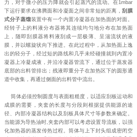
力，对于微小的压力降就会引起蒸汽的流动。在1mbar
下运行要求在沸腾面和冷凝面之间非常短的距离，
刮膜
式分子蒸馏
装置中有一个内置冷凝器在加热面的对面。
经转子上的料液分布器将其连续均匀地分布在加热面
上，随即刮膜器将料液刮成一层极薄、呈湍流状的液
膜，并以螺旋状向下推进。在此过程中，从加热面上逸
出的轻分子，经过短的路线和几乎未经碰撞就到内置冷
凝器上冷凝成液，并沿冷凝器管流下，通过位于蒸发器
底部的出料管排出；残液即重分子在加热区下的圆形通
道中收集，再通过侧面的出料管中流出。
筒体必须控制圆度与表面粗糙度，以适应刮板运动和
成膜的需要，夹套的长度与分段则根据提供能源的途
径、内部冷凝器结构以及刮板具体尺寸等参数来确定。
当能源为导热油时,夹套内部可以考虑设置导流板，以强
化加热器的蒸发传热过程。筒体与上下封头组成密闭空