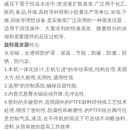
减压下置于恒温水浴中,使溶液扩散蒸发,广泛用于化工,
医药,食品,环保,高校等科研和小批量生产等单位,浓缩,干
燥,回收等理想设备.是实验室广泛应用的一种蒸发仪器，
适用于回流操作、大量溶剂的快速蒸发、微量组分的浓
缩和需要搅拌的反应过程等。
旋转蒸发器
特点:
水浴锅，全透明防护罩，保温，节能，防爆，防溅，防
锈，防污染。
1.本机一体化设计,主机引进*的传动系统,结构合理,美观
大方,经久耐用,实用性,通用性强.
2.选用*的控制系统,确保仪器性能.
3.内置式悬臀水锅自动升降,无冲击性.
4.密封的关键部件,选用国外的PTFE材料经特殊工艺技术
处理,增强了密封性,防腐性和耐磨性.的PTFE组合阀可任
意控制气流,液流,在不停机的情况下可连续不间断放料,
进料,从而有效的提高工作效率.