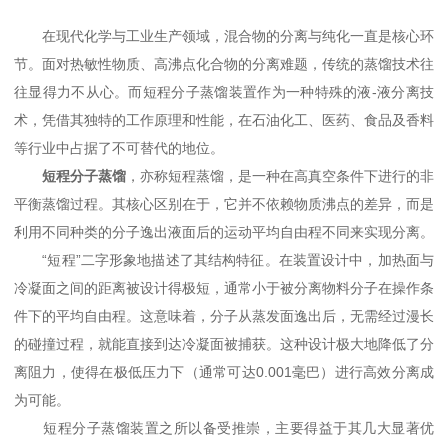
在现代化学与工业生产领域，混合物的分离与纯化一直是核心环
节。面对热敏性物质、高沸点化合物的分离难题，传统的蒸馏技术往
往显得力不从心。而短程分子蒸馏装置作为一种特殊的液-液分离技
术，凭借其独特的工作原理和性能，在石油化工、医药、食品及香料
等行业中占据了不可替代的地位。
短程分子蒸馏
，亦称短程蒸馏，是一种在高真空条件下进行的非
平衡蒸馏过程。其核心区别在于，它并不依赖物质沸点的差异，而是
利用不同种类的分子逸出液面后的运动平均自由程不同来实现分离。
“短程”二字形象地描述了其结构特征。在装置设计中，加热面与
冷凝面之间的距离被设计得极短，通常小于被分离物料分子在操作条
件下的平均自由程。这意味着，分子从蒸发面逸出后，无需经过漫长
的碰撞过程，就能直接到达冷凝面被捕获。这种设计极大地降低了分
离阻力，使得在极低压力下（通常可达0.001毫巴）进行高效分离成
为可能。
短程分子蒸馏装置之所以备受推崇，主要得益于其几大显著优