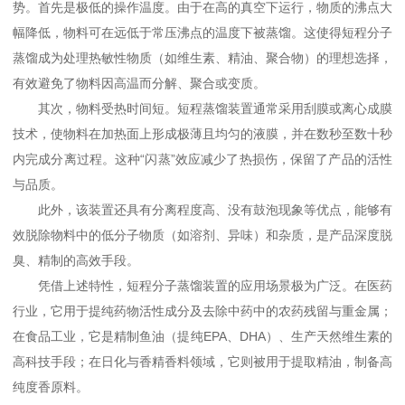
势。首先是极低的操作温度。由于在高的真空下运行，物质的沸点大
幅降低，物料可在远低于常压沸点的温度下被蒸馏。这使得短程分子
蒸馏成为处理热敏性物质（如维生素、精油、聚合物）的理想选择，
有效避免了物料因高温而分解、聚合或变质。
其次，物料受热时间短。短程蒸馏装置通常采用刮膜或离心成膜
技术，使物料在加热面上形成极薄且均匀的液膜，并在数秒至数十秒
内完成分离过程。这种“闪蒸”效应减少了热损伤，保留了产品的活性
与品质。
此外，该装置还具有分离程度高、没有鼓泡现象等优点，能够有
效脱除物料中的低分子物质（如溶剂、异味）和杂质，是产品深度脱
臭、精制的高效手段。
凭借上述特性，短程分子蒸馏装置的应用场景极为广泛。在医药
行业，它用于提纯药物活性成分及去除中药中的农药残留与重金属；
在食品工业，它是精制鱼油（提纯EPA、DHA）、生产天然维生素的
高科技手段；在日化与香精香料领域，它则被用于提取精油，制备高
纯度香原料。